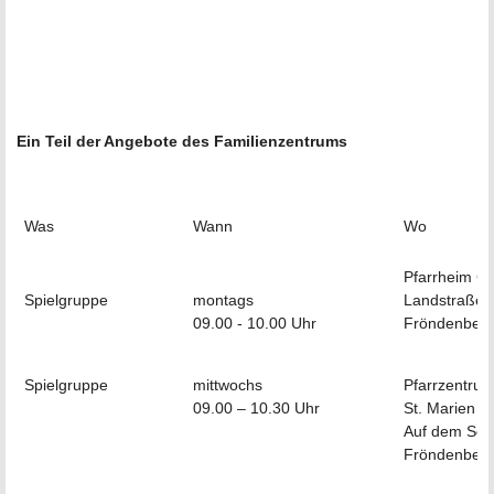
Ein Teil der Angebote des Familienzentrums
Was
Wann
Wo
Pfarrheim Ch
Spielgruppe
montags
Landstraße 
09.00 - 10.00 Uhr
Fröndenber
Spielgruppe
mittwochs
Pfarrzentru
09.00 – 10.30 Uhr
St. Marien
Auf dem So
Fröndenber