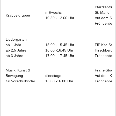
Pfarrzentru
mittwochs
St. Marien
Krabbelgruppe
10.30 - 12.00 Uhr
Auf dem So
Fröndenber
Liedergarten
ab 1 Jahr
15.00 - 15.45 Uhr
FiP Kita St. 
ab 2,5 Jahre
16.00 -16.45 Uhr
Hirschberg 5
ab 3 Jahre
17.00 - 17.45 Uhr
Fröndenber
Musik, Kunst &
Franz-Stock
Bewegung
dienstags
Auf dem Krit
für Vorschulkinder
15.00 -16.00 Uhr
Fröndenber