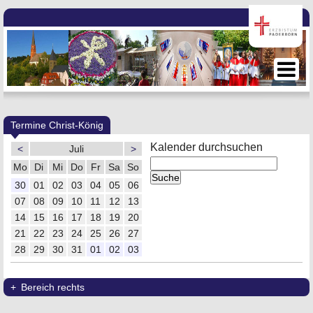
Termine Christ-König
Kalender durchsuchen
<
Juli
>
Mo
Di
Mi
Do
Fr
Sa
So
30
01
02
03
04
05
06
07
08
09
10
11
12
13
14
15
16
17
18
19
20
21
22
23
24
25
26
27
28
29
30
31
01
02
03
Bereich rechts